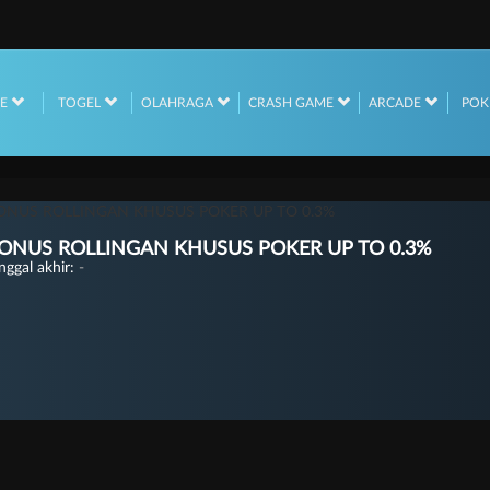
CE
TOGEL
OLAHRAGA
CRASH GAME
ARCADE
PO
ONUS ROLLINGAN KHUSUS POKER UP TO 0.3%
nggal akhir:
-