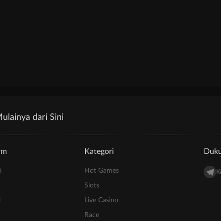
lainya dari Sini
rm
Kategori
Duk
i
Hot Games
K
Slots
l
Live Casino
Race