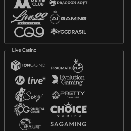
Live Casino