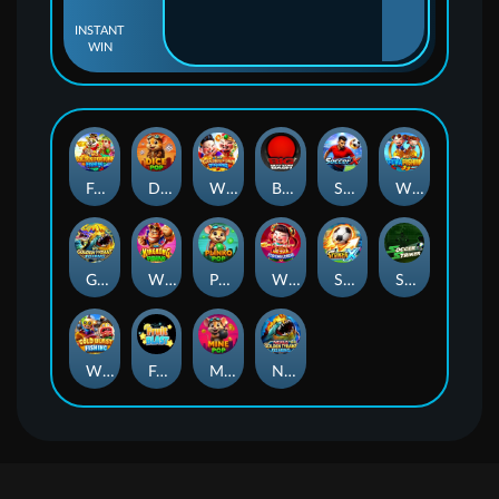
INSTANT
WIN
Fortune Fishing
Dice Pop
WD Golden Fuwa Fishing
Big Button Bash
SoccerX
WD FuWa Fishing
Golden Tyrant Fishing
WD King Kong Fishing
Plinko Pop
WD Nezha Fishing Legend
StrikerX
Soccer Striker
WD Gold Blast Fishing
Fruit Blast
Mine Pop
Nexus Golden Tyrant