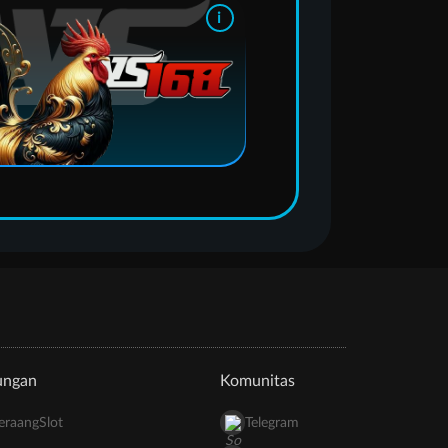
i
ungan
Komunitas
eraangSlot
Telegram