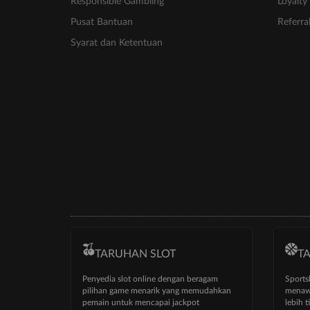
Responsible Gambling
Loyalty
Pusat Bantuan
Referra
Syarat dan Ketentuan
TARUHAN SLOT
T
Penyedia slot online dengan beragam
Sports
pilihan game menarik yang memudahkan
menawa
pemain untuk mencapai jackpot
lebih 