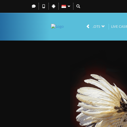
HOT GAMES
SLOTS
LIVE CAS