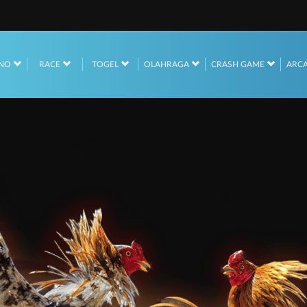
INO
RACE
TOGEL
OLAHRAGA
CRASH GAME
ARC