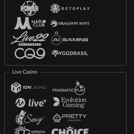
Live Casino