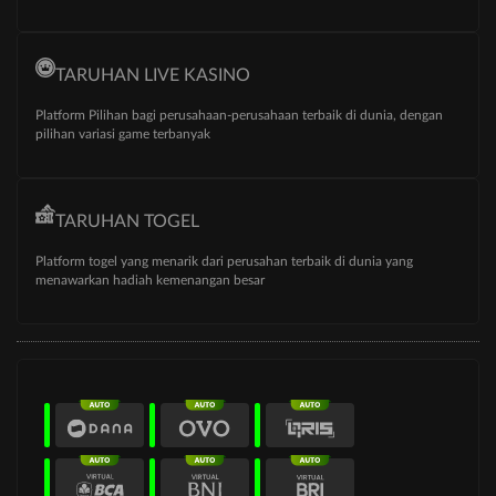
TARUHAN LIVE KASINO
Platform Pilihan bagi perusahaan-perusahaan terbaik di dunia, dengan
pilihan variasi game terbanyak
TARUHAN TOGEL
Platform togel yang menarik dari perusahan terbaik di dunia yang
menawarkan hadiah kemenangan besar