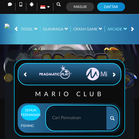
MASUK
DAFTAR
RACE
TOGEL
OLAHRAGA
CRASH GAME
ARCADE
PO
MARIO CLUB
SEMUA
PERMAINAN
FISHING