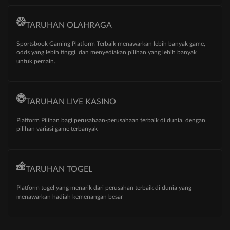
TARUHAN OLAHRAGA
Sportsbook Gaming Platform Terbaik menawarkan lebih banyak game,
odds yang lebih tinggi, dan menyediakan pilihan yang lebih banyak
untuk pemain.
TARUHAN LIVE KASINO
Platform Pilihan bagi perusahaan-perusahaan terbaik di dunia, dengan
pilihan variasi game terbanyak
TARUHAN TOGEL
Platform togel yang menarik dari perusahan terbaik di dunia yang
menawarkan hadiah kemenangan besar