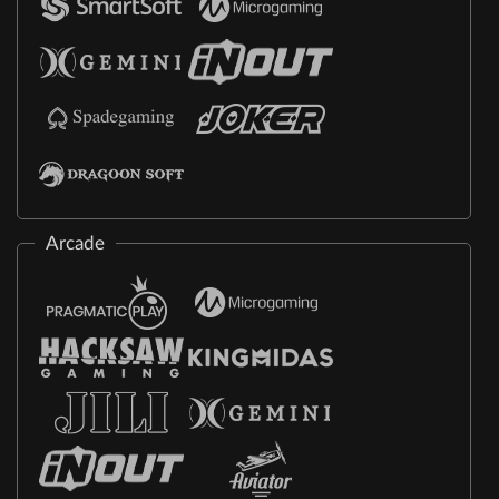
Arcade