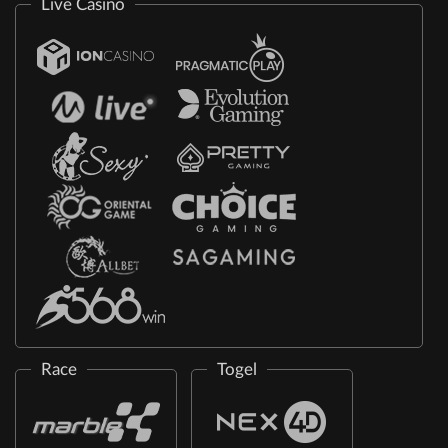
Live Casino
Race
Togel