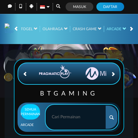
MASUK
DAFTAR
RACE
TOGEL
OLAHRAGA
CRASH GAME
ARCADE
PO
BTGAMING
SEMUA
PERMAINAN
ARCADE