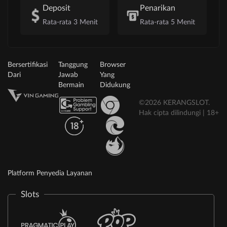
Deposit
Penarikan
Rata-rata 3 Menit
Rata-rata 5 Menit
Bersertifikasi
Tanggung
Browser
Dari
Jawab
Yang
Bermain
Didukung
©2026 KERANGSLOT.
Hak cipta dilindungi | 18+
Platform Penyedia Layanan
Slots