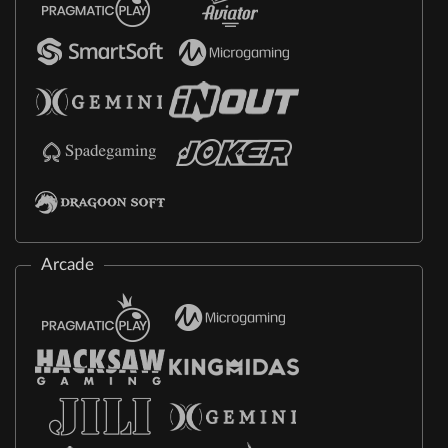
Arcade