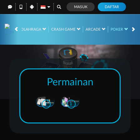
MASUK
DAFTAR
TOGEL
OLAHRAGA
CRASH GAME
ARCADE
POKER
E-
Permainan
i
i