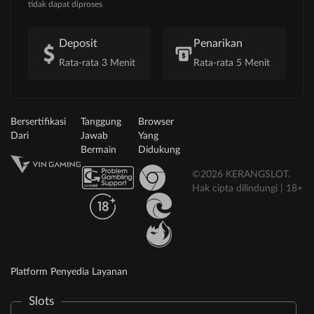
tidak dapat diproses
Deposit
Penarikan
Rata-rata 3 Menit
Rata-rata 5 Menit
Bersertifikasi
Tanggung
Browser
Dari
Jawab
Yang
Bermain
Didukung
©2026 KERANGSLOT.
Hak cipta dilindungi | 18+
Platform Penyedia Layanan
Slots