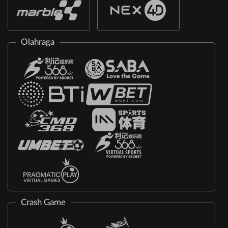
Olahraga
Crash Game