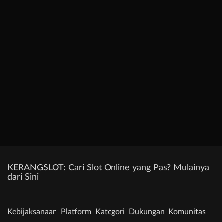
KERANGSLOT: Cari Slot Online yang Pas? Mulainya
dari Sini
Kebijaksanaan
Platform
Kategori
Dukungan
Komunitas