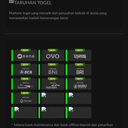
TARUHAN TOGEL
Platform togel yang menarik dari perusahan terbaik di dunia yang
menawarkan hadiah kemenangan besar
* Selama bank maintenance dan bank offline deposit dan penarikan