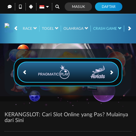
MASUK
DAFTAR
 CASINO
RACE
TOGEL
OLAHRAGA
CRASH GAME
ARC
KERANGSLOT: Cari Slot Online yang Pas? Mulainya
dari Sini