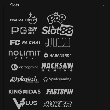
Slots