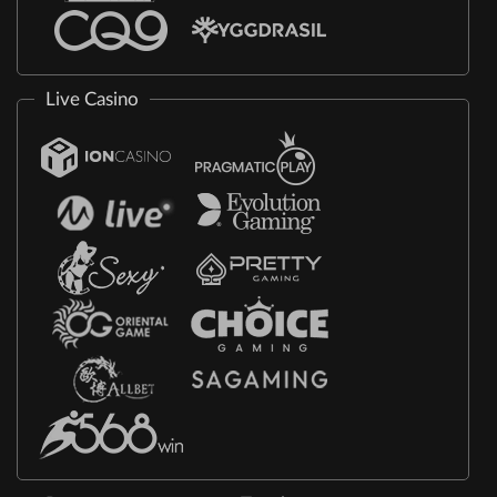
Live Casino