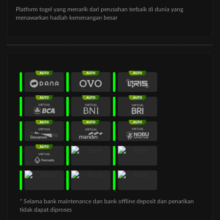
Platform togel yang menarik dari perusahan terbaik di dunia yang
menawarkan hadiah kemenangan besar
* Selama bank maintenance dan bank offline deposit dan penarikan
tidak dapat diproses