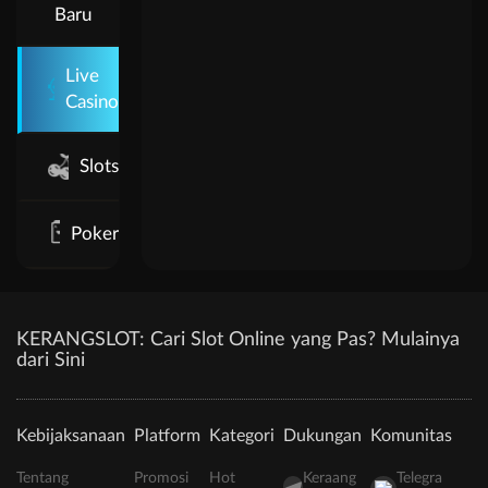
Baru
Live
Casino
Slots
Poker
KERANGSLOT: Cari Slot Online yang Pas? Mulainya
dari Sini
Kebijaksanaan
Platform
Kategori
Dukungan
Komunitas
Tentang
Promosi
Hot
Keraang
Telegra