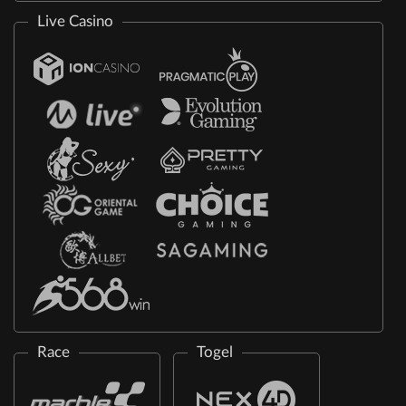
Live Casino
Race
Togel