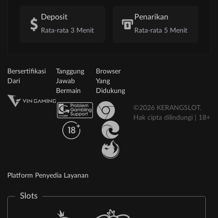
Deposit
Penarikan
Rata-rata 3 Menit
Rata-rata 5 Menit
Bersertifikasi
Tanggung
Browser
Dari
Jawab
Yang
Bermain
Didukung
©2026 KERANGSLOT.
Hak cipta dilindungi | 18+
Platform Penyedia Layanan
Slots