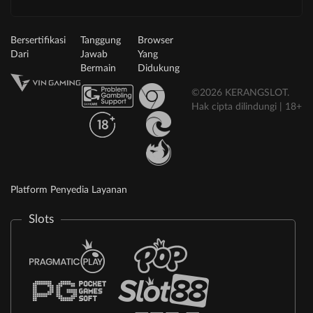
Bersertifikasi
Tanggung
Browser
Dari
Jawab
Yang
Bermain
Didukung
©2026 KERANGSLOT.
Hak cipta dilindungi | 18+
Platform Penyedia Layanan
Slots