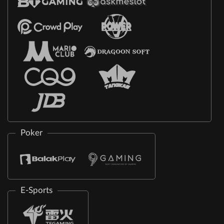
Poker
E-Sports