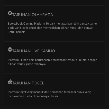
TARUHAN OLAHRAGA
Sportsbook Gaming Platform Terbaik menawarkan lebih banyak game,
odds yang lebih tinggi, dan menyediakan pilihan yang lebih banyak
untuk pemain.
TARUHAN LIVE KASINO
Platform Pilihan bagi perusahaan-perusahaan terbaik di dunia, dengan
pilihan variasi game terbanyak
TARUHAN TOGEL
Platform togel yang menarik dari perusahan terbaik di dunia yang
menawarkan hadiah kemenangan besar