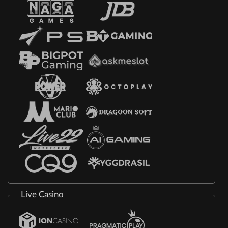
Live Casino