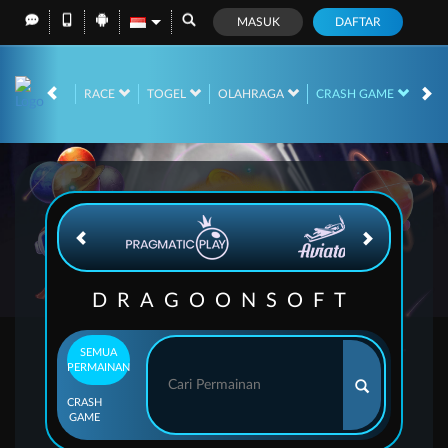
MASUK
DAFTAR
VE CASINO
RACE
TOGEL
OLAHRAGA
CRASH GAME
AR
DRAGOONSOFT
SEMUA
PERMAINAN
CRASH
GAME