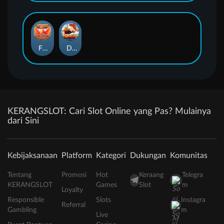
Flying Phoenix
Dragon or Crash
KERANGSLOT: Cari Slot Online yang Pas? Mulainya
dari Sini
Kebijaksanaan
Platform
Kategori
Dukungan
Komunitas
Tentang
Promosi
Hot
Keraang
Telegra
KERANGSLOT
Games
Slot
m
Loyalty
Responsible
Slots
Instagra
Referral
Gambling
m
Live