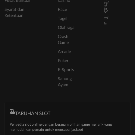
Pusat Bantuan
Casino
Syarat dan
Race
Ketentuan
Togel
Olahraga
Crash
Game
Arcade
Poker
E-Sports
Sabung
Ayam
TARUHAN SLOT
Penyedia slot online dengan beragam pilihan game menarik yang
memudahkan pemain untuk mencapai jackpot