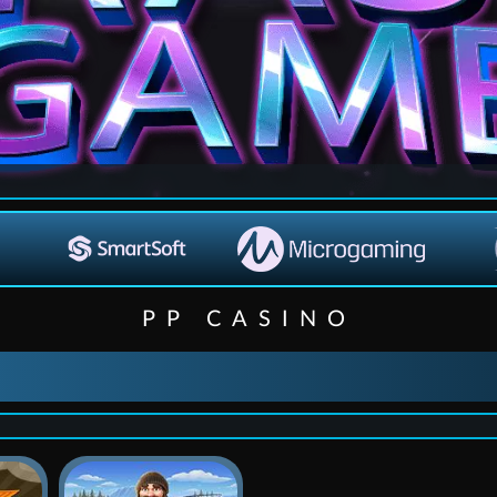
PP CASINO