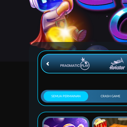
SEMUA PERMAINAN
CRASH GAME