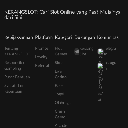
KERANGSLOT: Cari Slot Online yang Pas? Mulainya
dari Sini
Kebijaksanaan
Platform
Kategori
Dukungan
Komunitas
Tentang
Promosi
Hot
Keraang
Telegra
KERANGSLOT
Games
Slot
m
Loyalty
Responsible
Slots
Instagra
Referral
Gambling
m
Live
Pusat Bantuan
Casino
Syarat dan
Race
Ketentuan
Togel
Olahraga
Crash
Game
Arcade