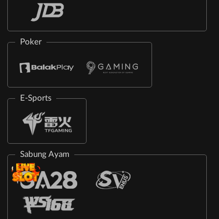
Poker
E-Sports
Sabung Ayam