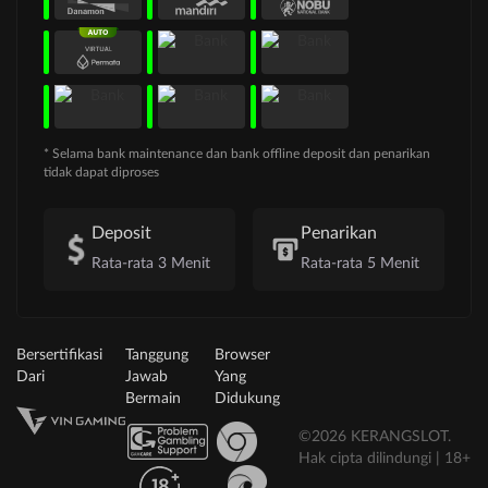
* Selama bank maintenance dan bank offline deposit dan penarikan
tidak dapat diproses
Deposit
Penarikan
Rata-rata 3 Menit
Rata-rata 5 Menit
Bersertifikasi
Tanggung
Browser
Dari
Jawab
Yang
Bermain
Didukung
©2026 KERANGSLOT.
Hak cipta dilindungi | 18+