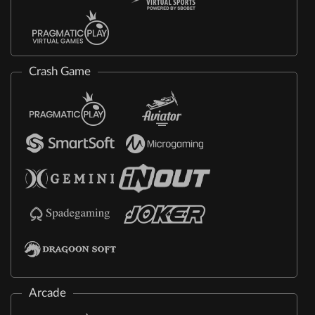
Crash Game
Arcade