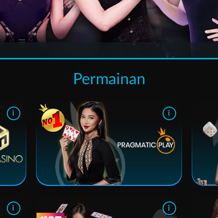
Permainan
i
i
i
i