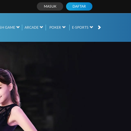
MASUK
DAFTAR
SH GAME
ARCADE
POKER
E-SPORTS
SABUNG AYAM