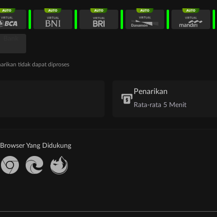
arikan tidak dapat diproses
Penarikan
Rata-rata 5 Menit
Browser Yang Didukung