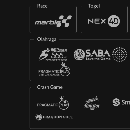
Race
Togel
Olahraga
Crash Game