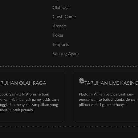
Olahraga
Crash Game
Arcade
Poker
E-Sports
Sabung Ayam
ARUHAN OLAHRAGA
TARUHAN LIVE KASIN
book Gaming Platform Terbaik
Platform Pilihan bagi perusahaan-
rkan lebih banyak game, odds yang
perusahaan terbaik di dunia, dengan
tinggi, dan menyediakan pilihan yang
pilihan variasi game terbanyak
banyak untuk pemain.