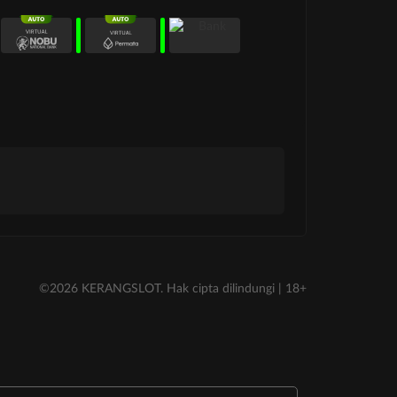
©2026 KERANGSLOT. Hak cipta dilindungi | 18+