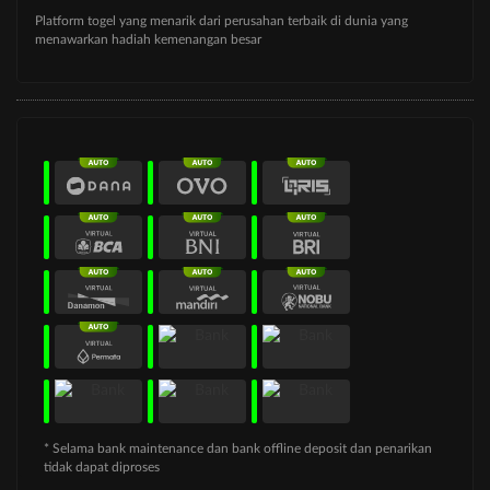
Platform togel yang menarik dari perusahan terbaik di dunia yang
menawarkan hadiah kemenangan besar
* Selama bank maintenance dan bank offline deposit dan penarikan
tidak dapat diproses