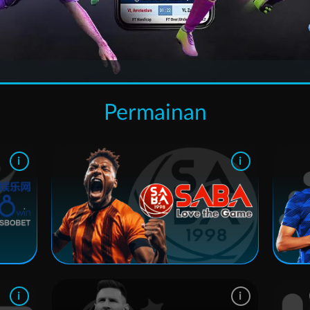
Permainan
i
i
i
i