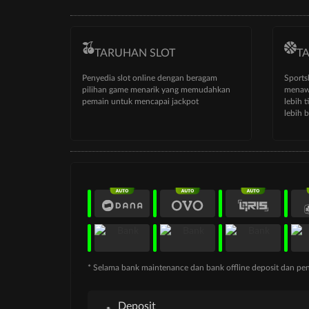
TARUHAN SLOT
T
Penyedia slot online dengan beragam
Sports
pilihan game menarik yang memudahkan
menawa
pemain untuk mencapai jackpot
lebih 
lebih 
* Selama bank maintenance dan bank offline deposit dan pen
Deposit