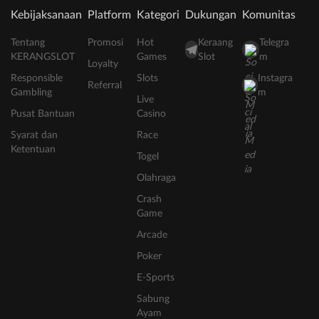
Kebijaksanaan
Platform
Kategori
Dukungan
Komunitas
Tentang
Promosi
Hot
Keraang
Telegra
KERANGSLOT
Games
Slot
m
Loyalty
Responsible
Slots
Instagra
Referral
Gambling
m
Live
Pusat Bantuan
Casino
Syarat dan
Race
Ketentuan
Togel
Olahraga
Crash
Game
Arcade
Poker
E-Sports
Sabung
Ayam