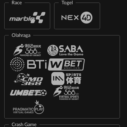
Race
Togel
Olahraga
Crash Game