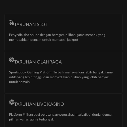
TARUHAN SLOT
Penyedia slot online dengan beragam pilihan game menarik yang
memudahkan pemain untuk mencapai jackpot
TARUHAN OLAHRAGA
Sportsbook Gaming Platform Terbaik menawarkan lebih banyak game,
odds yang lebih tinggi, dan menyediakan pilihan yang lebih banyak
untuk pemain.
TARUHAN LIVE KASINO
Platform Pilihan bagi perusahaan-perusahaan terbaik di dunia, dengan
pilihan variasi game terbanyak