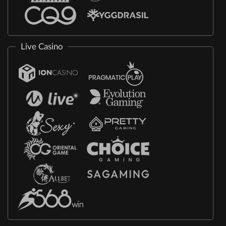
Live Casino