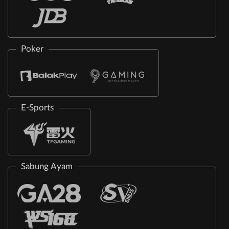
Poker
E-Sports
Sabung Ayam