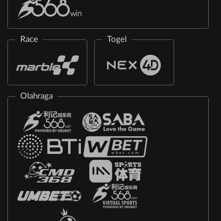
Race
Togel
Olahraga