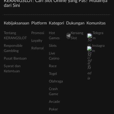
KERANGSLOT: Cari Slot Online yang Pas? Mulainya
dari Sini
Kebijaksanaan
Platform
Kategori
Dukungan
Komunitas
Tentang
Promosi
Hot
Keraang
Telegra
KERANGSLOT
Games
Slot
m
Loyalty
Responsible
Slots
Instagra
Referral
Gambling
m
Live
Pusat Bantuan
Casino
Syarat dan
Race
Ketentuan
Togel
Olahraga
Crash
Game
Arcade
Poker