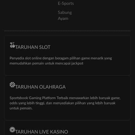
E-Sports
Sabung
Ayam
TARUHAN SLOT
Penyedia slot online dengan beragam pilihan game menarik yang
memudahkan pemain untuk mencapai jackpot
TARUHAN OLAHRAGA
Sportsbook Gaming Platform Terbaik menawarkan lebih banyak game,
odds yang lebih tinggi, dan menyediakan pilihan yang lebih banyak
untuk pemain.
TARUHAN LIVE KASINO