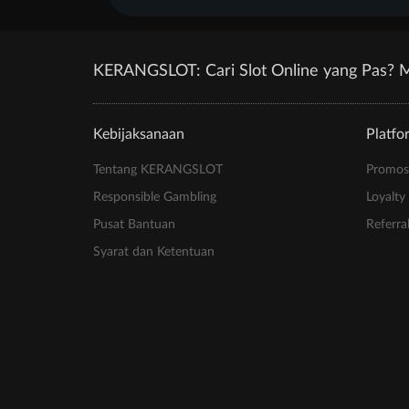
KERANGSLOT: Cari Slot Online yang Pas? Mu
Kebijaksanaan
Platfo
Tentang KERANGSLOT
Promos
Responsible Gambling
Loyalty
Pusat Bantuan
Referra
Syarat dan Ketentuan