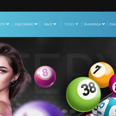
OTS
LIVE CASINO
RACE
TOGEL
OLAHRAGA
CRA