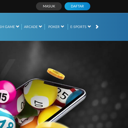
MASUK
DAFTAR
SH GAME
ARCADE
POKER
E-SPORTS
SABUNG AYAM