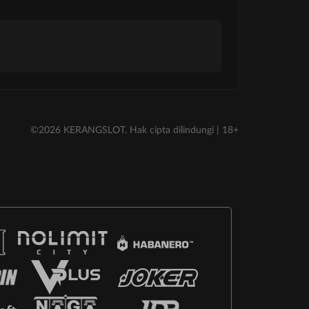
©2026 KERANGSLOT. Hak cipta dilindungi | 18+