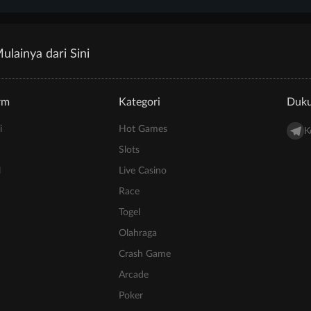
lainya dari Sini
rm
Kategori
Duk
i
Hot Games
K
Slots
l
Live Casino
Race
Togel
Olahraga
Crash Game
Arcade
Poker