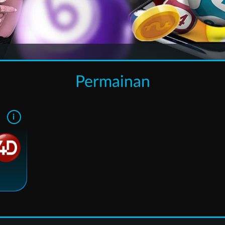
Permainan
i