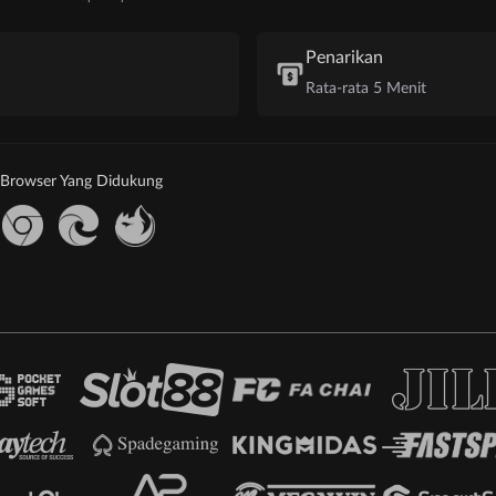
Penarikan
Rata-rata 5 Menit
Browser Yang Didukung