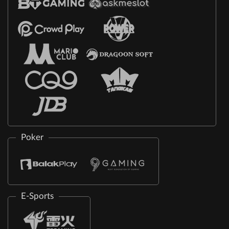
Poker
E-Sports