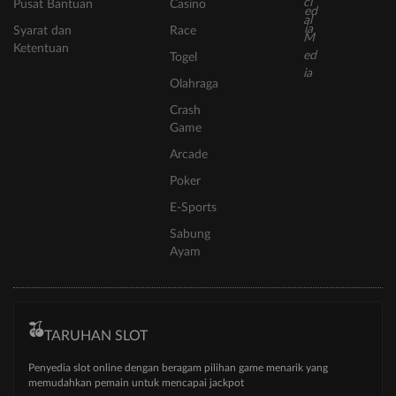
Pusat Bantuan
Casino
Syarat dan
Race
Ketentuan
Togel
Olahraga
Crash
Game
Arcade
Poker
E-Sports
Sabung
Ayam
TARUHAN SLOT
Penyedia slot online dengan beragam pilihan game menarik yang
memudahkan pemain untuk mencapai jackpot