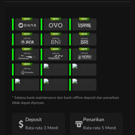
* Selama bank maintenance dan bank offline deposit dan penarikan
tidak dapat diproses
Deposit
Penarikan
Rata-rata 3 Menit
Rata-rata 5 Menit