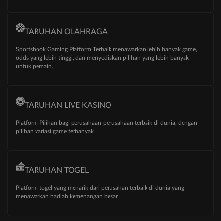
TARUHAN OLAHRAGA
Sportsbook Gaming Platform Terbaik menawarkan lebih banyak game,
odds yang lebih tinggi, dan menyediakan pilihan yang lebih banyak
untuk pemain.
TARUHAN LIVE KASINO
Platform Pilihan bagi perusahaan-perusahaan terbaik di dunia, dengan
pilihan variasi game terbanyak
TARUHAN TOGEL
Platform togel yang menarik dari perusahan terbaik di dunia yang
menawarkan hadiah kemenangan besar