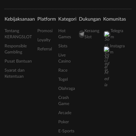
Kebijaksanaan
Platform
Kategori
Dukungan
Komunitas
Tentang
Promosi
Hot
Keraang
Telegra
KERANGSLOT
Games
Slot
m
Loyalty
Responsible
Slots
Instagra
Referral
Gambling
m
Live
Pusat Bantuan
Casino
Syarat dan
Race
Ketentuan
Togel
Olahraga
Crash
Game
Arcade
Poker
E-Sports