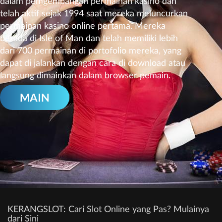
dalam pemgembangan permainan kasino dan
telah aktif sejak 1994 saat mereka meluncurkan
permainan kasino online pertama. Mereka
berada di Isle of Man dan telah memiliki lebih
dari 700 permainan di portofolio mereka, yang
dapat di jalankan dengan cara di download atau
langsung dimainkan dalam browser pemain.
MAIN
KERANGSLOT: Cari Slot Online yang Pas? Mulainya
dari Sini