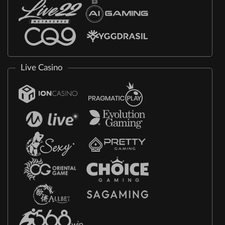
Live Casino