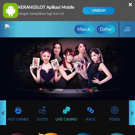
×
KERANGSLOT Aplikasi Mobile
UNDUH
Jangan tampilkan lagi hari ini
Masuk
Daftar
HOT GAMES
SLOTS
LIVE CASINO
RACE
TOGEL
OL