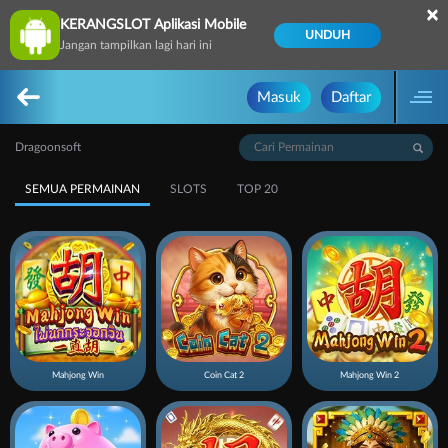
×
KERANGSLOT Aplikasi Mobile
UNDUH
Jangan tampilkan lagi hari ini
Masuk
Daftar
Dragoonsoft
SEMUA PERMAINAN
SLOTS
TOP 20
Mahjong Win
Coin Cat 2
Mahjong Win 2