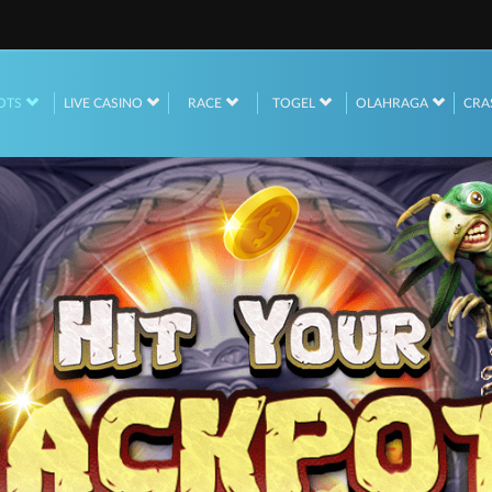
OTS
LIVE CASINO
RACE
TOGEL
OLAHRAGA
CRA