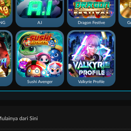
ING
A.I
Dragon Festive
G
Sushi Avenger
Valkyrie Profile
lainya dari Sini