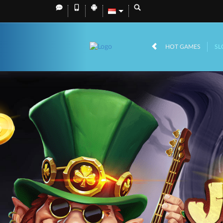
HOT GAMES
SL