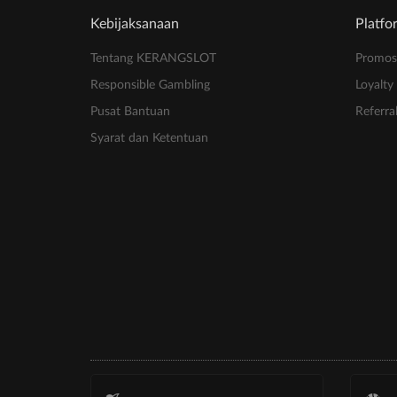
Kebijaksanaan
Platfo
Tentang KERANGSLOT
Promos
Responsible Gambling
Loyalty
Pusat Bantuan
Referra
Syarat dan Ketentuan