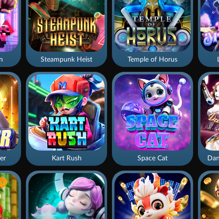
n
Steampunk Heist
Temple of Horus
er
Kart Rush
Space Cat
Dan