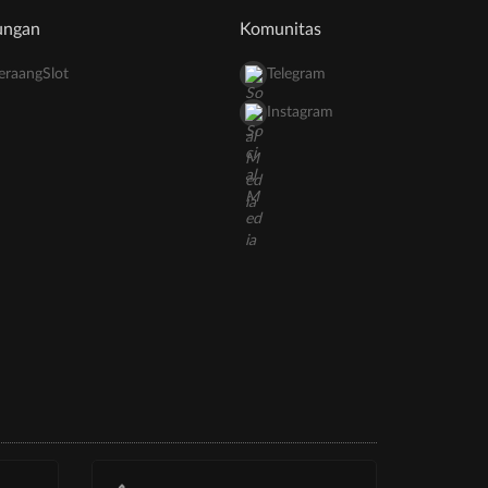
ungan
Komunitas
eraangSlot
Telegram
Instagram