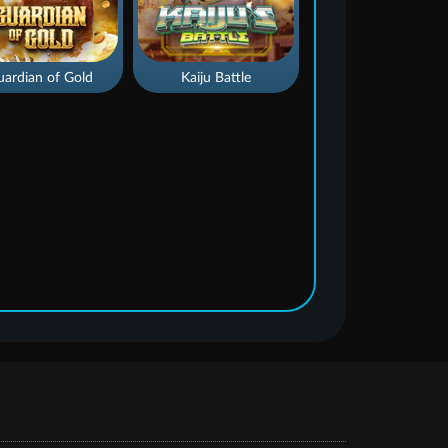
uardian of Gold
Kaiju Battle