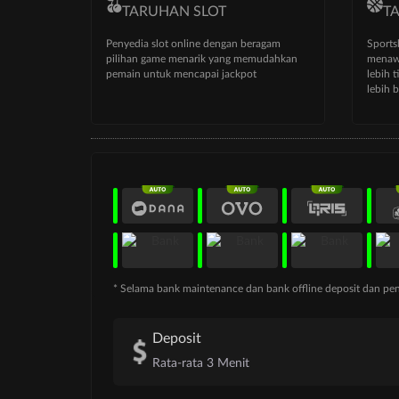
TARUHAN SLOT
T
Penyedia slot online dengan beragam
Sports
pilihan game menarik yang memudahkan
menawa
pemain untuk mencapai jackpot
lebih 
lebih 
* Selama bank maintenance dan bank offline deposit dan pen
Deposit
Rata-rata 3 Menit