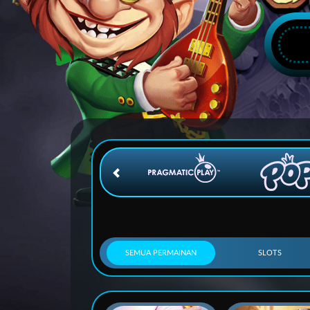
SEMUA PERMAINAN
SLOTS