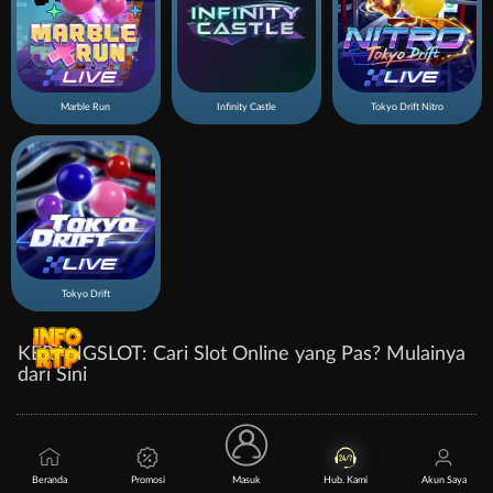
Marble Run
Infinity Castle
Tokyo Drift Nitro
Tokyo Drift
KERANGSLOT: Cari Slot Online yang Pas? Mulainya
dari Sini
Kebijaksanaan
Platform
Beranda
Promosi
Masuk
Hub. Kami
Akun Saya