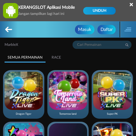
×
KERANGSLOT Aplikasi Mobile
UNDUH
Jangan tampilkan lagi hari ini
Masuk
Daftar
MarbleX
SEMUA PERMAINAN
RACE
Dragon Tiger
Tomorrow land
Super PK