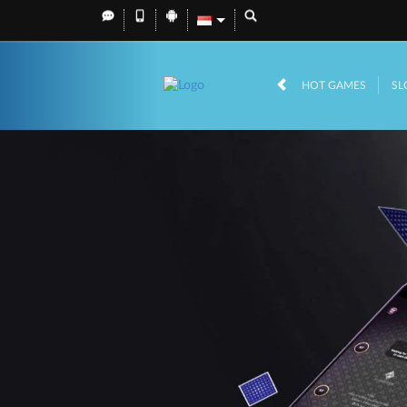
HOT GAMES
SL