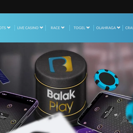
OTS
LIVE CASINO
RACE
TOGEL
OLAHRAGA
CRA