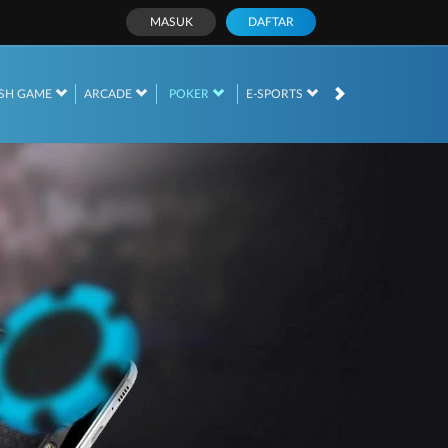
MASUK
DAFTAR
SH GAME
ARCADE
POKER
E-SPORTS
SABUNG AYAM