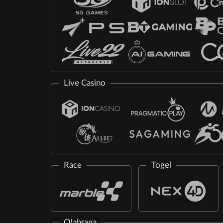
Live Casino
Race
Togel
Olahraga