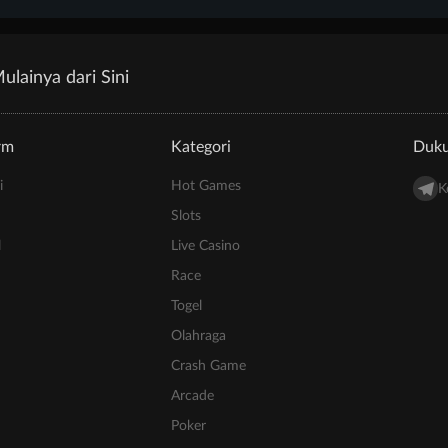
lainya dari Sini
rm
Kategori
Duk
i
Hot Games
K
Slots
l
Live Casino
Race
Togel
Olahraga
Crash Game
Arcade
Poker