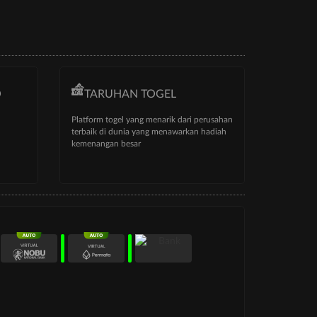
O
TARUHAN TOGEL
Platform togel yang menarik dari perusahan
terbaik di dunia yang menawarkan hadiah
kemenangan besar