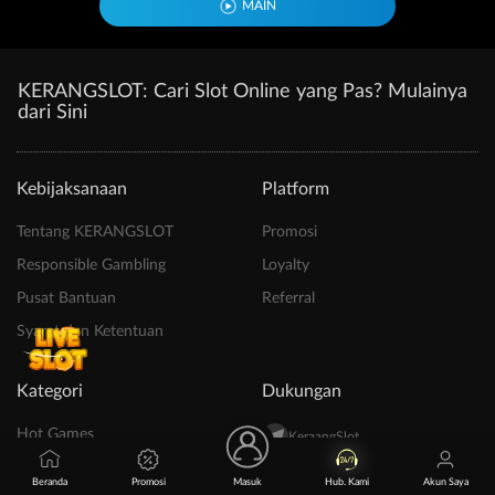
MAIN
KERANGSLOT: Cari Slot Online yang Pas? Mulainya
dari Sini
Kebijaksanaan
Platform
Tentang KERANGSLOT
Promosi
Responsible Gambling
Loyalty
Pusat Bantuan
Referral
Syarat dan Ketentuan
Kategori
Dukungan
Hot Games
KeraangSlot
Slots
Beranda
Promosi
Masuk
Hub. Kami
Akun Saya