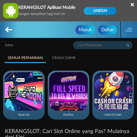
×
KERANGSLOT Aplikasi Mobile
UNDUH
Jangan tampilkan lagi hari ini
Masuk
Daftar
Joker
SEMUA PERMAINAN
CRASH GAME
Nyan Cat
Out Run
Cash Or Crash
KERANGSLOT: Cari Slot Online yang Pas? Mulainya