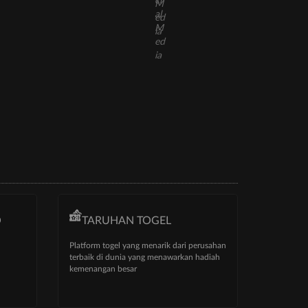
O
TARUHAN TOGEL
Platform togel yang menarik dari perusahan
terbaik di dunia yang menawarkan hadiah
kemenangan besar