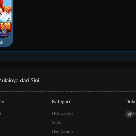
sh
lainya dari Sini
rm
Kategori
Duk
i
Hot Games
K
Slots
l
Live Casino