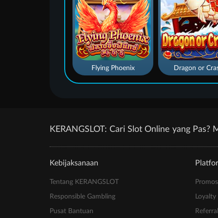
Flying Phoenix
Dragon or Cra
KERANGSLOT: Cari Slot Online yang Pas? Mu
Kebijaksanaan
Platfo
Tentang KERANGSLOT
Promos
Responsible Gambling
Loyalty
Pusat Bantuan
Referra