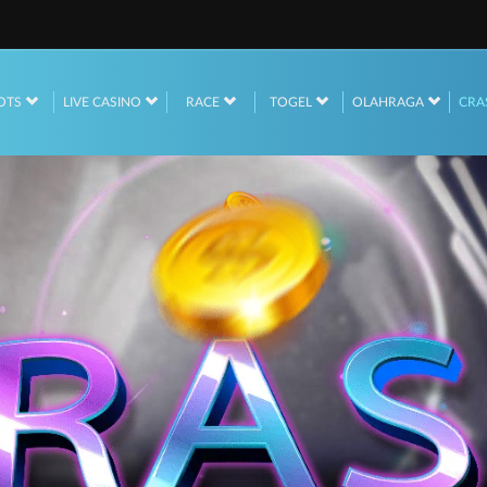
OTS
LIVE CASINO
RACE
TOGEL
OLAHRAGA
CRA