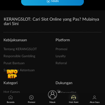
MAIN
KERANGSLOT: Cari Slot Online yang Pas? Mulainya
dari Sini
Kebijaksanaan
Platform
Tentang KERANGSLOT
Promosi
Responsible Gambling
Loyalty
Pusat Bantuan
Referral
Syarat dan Ketentuan
Kategori
Dukungan
Hot Games
KeraangSlot
Slots
Beranda
Promosi
Masuk
Hub. Kami
Akun Saya