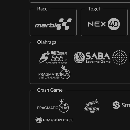
Race
Togel
Olahraga
Crash Game