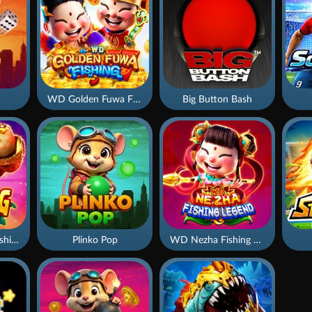
WD Golden Fuwa Fishing
Big Button Bash
WD King Kong Fishing
Plinko Pop
WD Nezha Fishing Legend