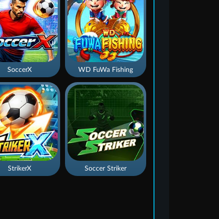
SoccerX
WD FuWa Fishing
StrikerX
Soccer Striker