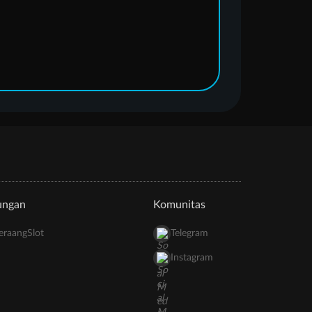
ungan
Komunitas
eraangSlot
Telegram
Instagram