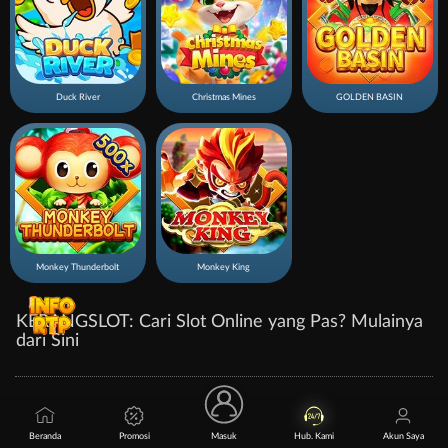
Duck River
Christmas Mines
GOLDEN BASIN
Monkey Thunderbolt
Monkey King
KERANGSLOT: Cari Slot Online yang Pas? Mulainya
dari Sini
Kebijaksanaan
Platform
Beranda
Promosi
Masuk
Hub. Kami
Akun Saya