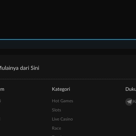
lainya dari Sini
rm
Kategori
Duk
i
Hot Games
K
Slots
l
Live Casino
Race