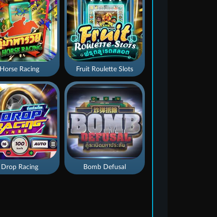
Horse Racing
Fruit Roulette Slots
Drop Racing
Bomb Defusal