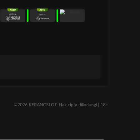
©2026 KERANGSLOT. Hak cipta dilindungi | 18+