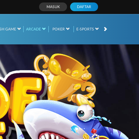
MASUK
DAFTAR
SH GAME
ARCADE
POKER
E-SPORTS
SABUNG AYAM