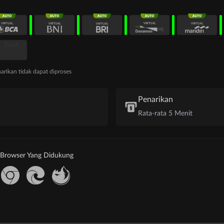
arikan tidak dapat diproses
Penarikan
Rata-rata 5 Menit
Browser Yang Didukung