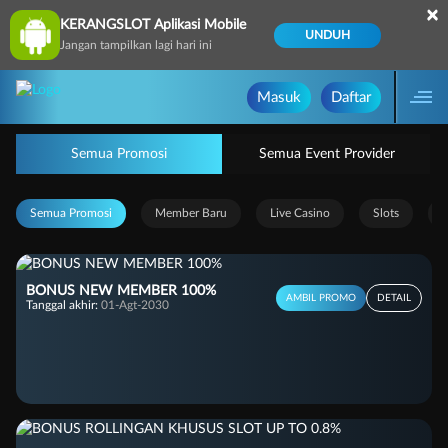
×
KERANGSLOT Aplikasi Mobile
UNDUH
Jangan tampilkan lagi hari ini
Masuk
Daftar
Semua Promosi
Semua Event Provider
Semua Promosi
Member Baru
Live Casino
Slots
P
BONUS NEW MEMBER 100%
AMBIL PROMO
DETAIL
Tanggal akhir:
01-Agt-2030