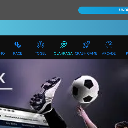
UND
INO
RACE
TOGEL
OLAHRAGA
CRASH GAME
ARCADE