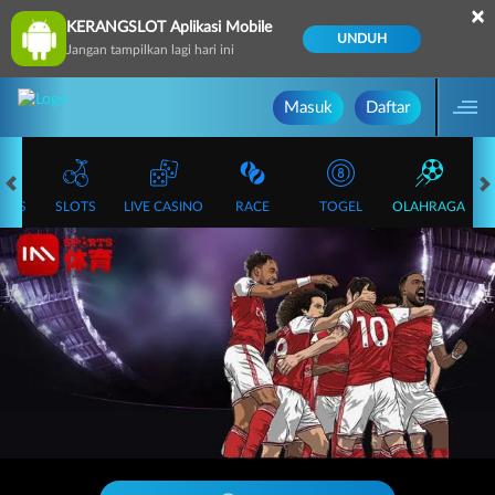
×
KERANGSLOT Aplikasi Mobile
UNDUH
Jangan tampilkan lagi hari ini
Masuk
Daftar
MES
SLOTS
LIVE CASINO
RACE
TOGEL
OLAHRAGA
CR