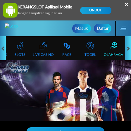
×
KERANGSLOT Aplikasi Mobile
UNDUH
Jangan tampilkan lagi hari ini
Masuk
Daftar
MES
SLOTS
LIVE CASINO
RACE
TOGEL
OLAHRAGA
CR