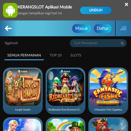
×
KERANGSLOT Aplikasi Mobile
UNDUH
Jangan tampilkan lagi hari ini
Masuk
Daftar
Yggdrasil
SEMUA PERMAINAN
TOP 20
SLOTS
Jungle Smash
Redbeards Rum Runners DoubleMax™
4 Fantastic Fish Gigablox