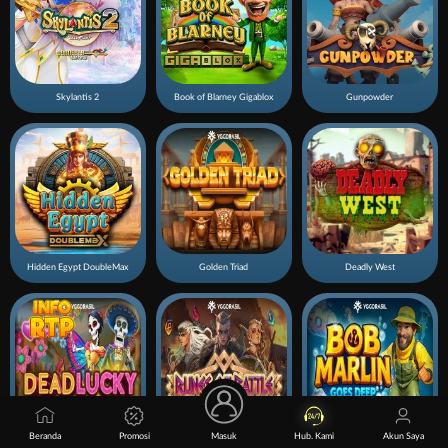
Skylantis 2
Book of Blarney Gigablox
Gunpowder
Hidden Egypt DoubleMax
Golden Triad
Deadly West
Beranda
Promosi
Masuk
Hub. Kami
Akun Saya
Dead Lucky DuoMax™
Runes of Battle
Bob Marlin Goes Deep