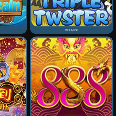
Triple Twister