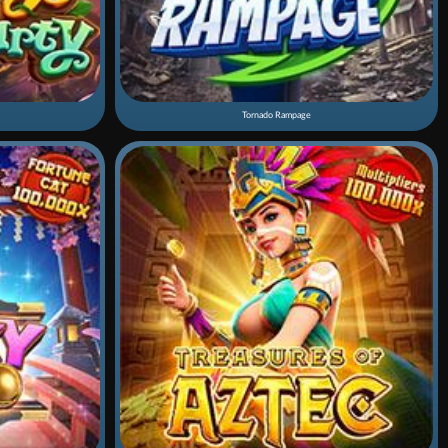
Tornado Rampage