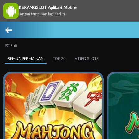
KERANGSLOT Aplikasi Mobile
Jangan tampilkan lagi hari ini
PG Soft
SEMUA PERMAINAN
TOP 20
VIDEO SLOTS