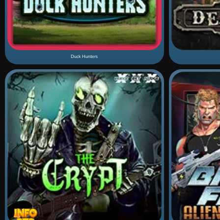
Duck Hunters