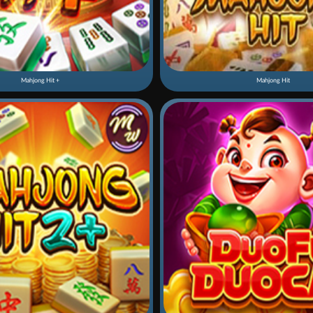
Mahjong Hit +
Mahjong Hit