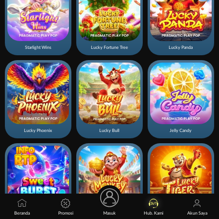
Starlight Wins
Lucky Fortune Tree
Lucky Panda
Lucky Phoenix
Lucky Bull
Jelly Candy
Beranda
Promosi
Masuk
Hub. Kami
Akun Saya
Sweet Burst
Lucky MonKey
Lucky Tiger