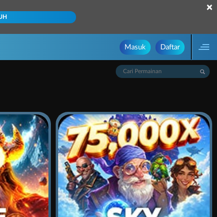
×
UH
Masuk
Daftar