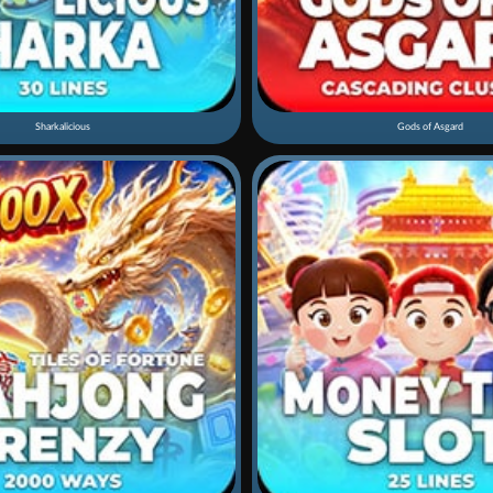
Sharkalicious
Gods of Asgard