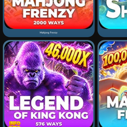
Mahjong Frenzy