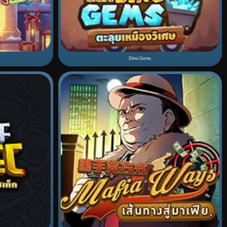
Dino Gems