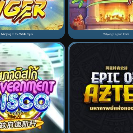
Mahjong of the White Tiger
Mahjong Legend Xmas