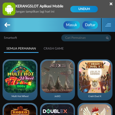
×
KERANGSLOT Aplikasi Mobile
UNDUH
Jangan tampilkan lagi hari ini
Masuk
Daftar
Smartsoft
SEMUA PERMAINAN
CRASH GAME
Multi Hot Wheel
JetX3
Crash Duel X