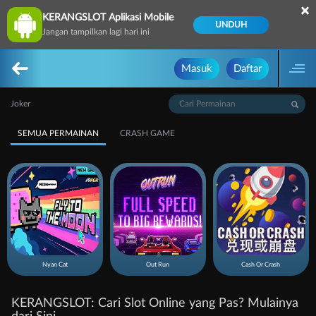
×
KERANGSLOT Aplikasi Mobile
UNDUH
Jangan tampilkan lagi hari ini
Masuk
Daftar
Joker
SEMUA PERMAINAN
CRASH GAME
Nyan Cat
Out Run
Cash Or Crash
KERANGSLOT: Cari Slot Online yang Pas? Mulainya