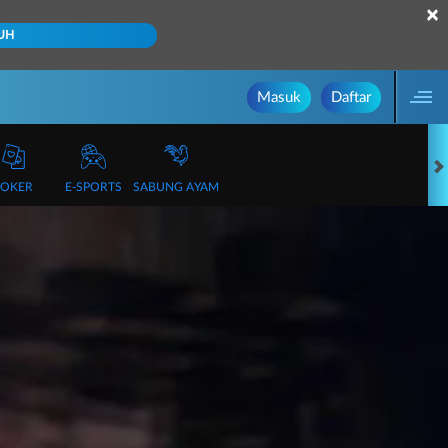
×
UH
Masuk
Daftar
POKER
E-SPORTS
SABUNG AYAM