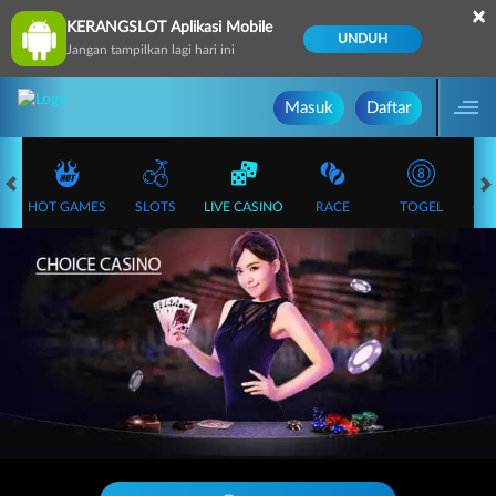
×
KERANGSLOT Aplikasi Mobile
UNDUH
Jangan tampilkan lagi hari ini
Masuk
Daftar
HOT GAMES
SLOTS
LIVE CASINO
RACE
TOGEL
OL