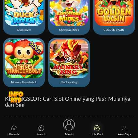
Duck River
Christmas Mines
GOLDEN BASIN
Monkey Thunderbolt
Monkey King
KERANGSLOT: Cari Slot Online yang Pas? Mulainya
dari Sini
Kebijaksanaan
Platform
Beranda
Promosi
Masuk
Hub. Kami
Akun Saya