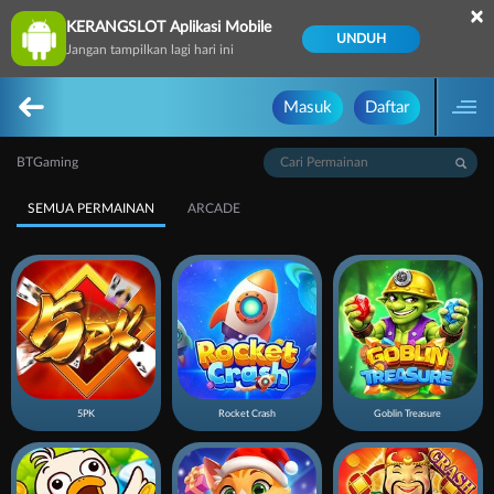
×
KERANGSLOT Aplikasi Mobile
UNDUH
Jangan tampilkan lagi hari ini
Masuk
Daftar
BTGaming
SEMUA PERMAINAN
ARCADE
5PK
Rocket Crash
Goblin Treasure